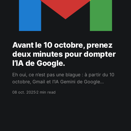
Avant le 10 octobre, prenez
deux minutes pour dompter
l’IA de Google.
Eh oui, ce n’est pas une blague : à partir du 10
octobre, Gmail et l’IA Gemini de Google
pourraient bien commencer à lire entre les
08 oct. 2025
2 min read
lignes de vos e-mails… pour mieux vous
proposer de la pub ciblée. Mais pas de panique
: un petit tour dans les paramètres suffit