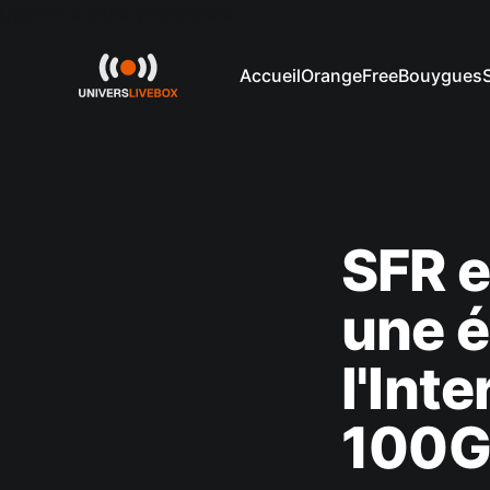
Update cookies preferences
Accueil
Orange
Free
Bouygues
SFR e
une é
l'Int
100G