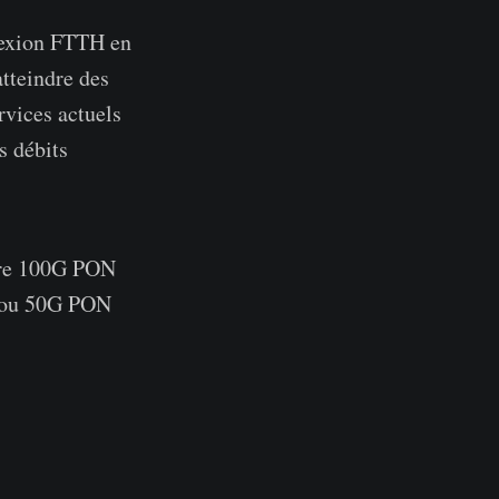
nexion FTTH en
tteindre des
rvices actuels
 débits
ibre 100G PON
N ou 50G PON