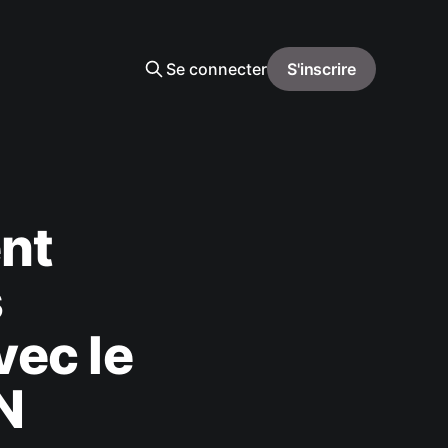
Se connecter
S'inscrire
ent
s
vec le
N