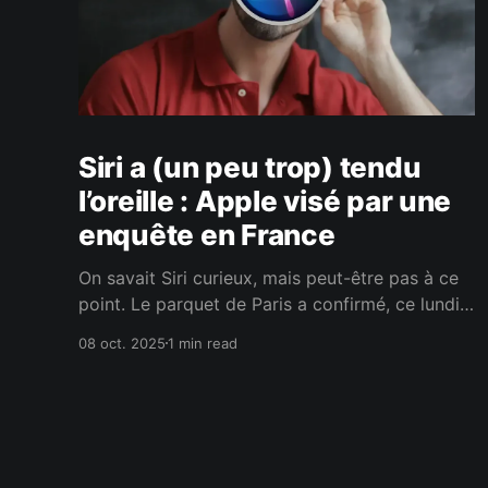
Siri a (un peu trop) tendu
l’oreille : Apple visé par une
enquête en France
On savait Siri curieux, mais peut-être pas à ce
point. Le parquet de Paris a confirmé, ce lundi
6 octobre 2025, l’ouverture d’une enquête sur
08 oct. 2025
1 min read
l’assistant vocal d’Apple, soupçonné d’avoir
écouté un peu plus que ce qu’on lui demandait.
L’affaire, révélée par Politico