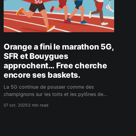
Orange a fini le marathon 5G,
SFR et Bouygues
approchent… Free cherche
encore ses baskets.
La 5G continue de pousser comme des
champignons sur les toits et les pylônes de
France. Les opérateurs ont encore quelques
07 oct. 2025
2 min read
semaines pour cocher la prochaine case de
leurs obligations de déploiement. Et d’après
Univers Freebox, les derniers chiffres de
l’ANFR (Agence nationale des fréquences)