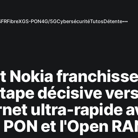
SFR
Fibre
XGS-PON
4G/5G
Cybersécurité
Tutos
Détente
t Nokia franchiss
tape décisive ver
ernet ultra-rapide a
 PON et l'Open RA