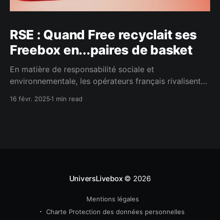
RSE : Quand Free recyclait ses
Freebox en...paires de basket
En matière de responsabilité sociale et
environnementale, les opérateurs français rivalisent
d'imagination pour réduire leur empreinte carbone .
16 févr. 2025
1 min read
Parmi les solutions les plus originales figurait sans nul
doute le lancement de la paire de baskets dénommée
"Dream Révolution". Des baskets clairement pas
comme les autres : selon la
UniversLivebox
© 2026
Mentions légales
Charte Protection des données personnelles