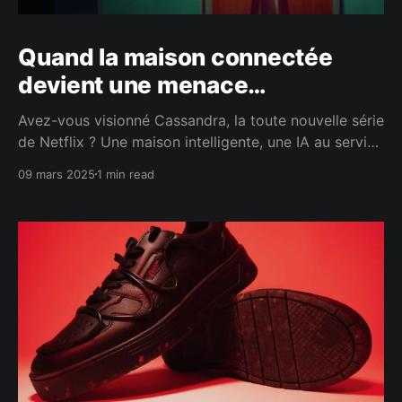
Quand la maison connectée
devient une menace…
Avez-vous visionné Cassandra, la toute nouvelle série
de Netflix ? Une maison intelligente, une IA au service
de votre confort… puis tout bascule. Ce thriller nous
09 mars 2025
1 min read
rappelle une donnée essentielle : plus les objets sont
« intelligents », plus ils sont susceptibles de devenir
des portes d’entrées aux pirates au-delà de notre
ligne