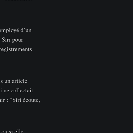
 employé d’un
 Siri pour
nregistrements
s un article
i ne collectait
ir : “Siri écoute,
 ou si elle