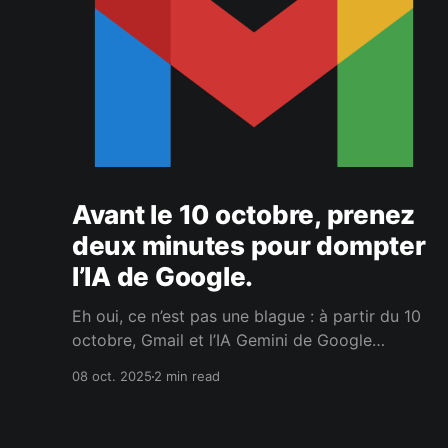
Avant le 10 octobre, prenez
deux minutes pour dompter
l’IA de Google.
Eh oui, ce n’est pas une blague : à partir du 10
octobre, Gmail et l’IA Gemini de Google
pourraient bien commencer à lire entre les
08 oct. 2025
2 min read
lignes de vos e-mails… pour mieux vous
proposer de la pub ciblée. Mais pas de panique
: un petit tour dans les paramètres suffit