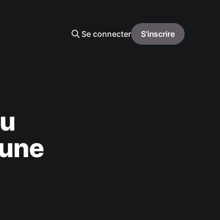
Se connecter
S'inscrire
du
 une