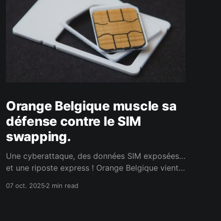
Orange Belgique muscle sa
défense contre le SIM
swapping.
Une cyberattaque, des données SIM exposées…
et une riposte express ! Orange Belgique vient
de renforcer la sécurité de ses clients après
07 oct. 2025
2 min read
avoir été la cible de pirates un peu trop curieux.
L’objectif : empêcher le fameux SIM swapping,
ce coup de fil d’un autre genre où les escrocs