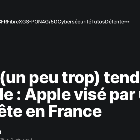
SFR
Fibre
XGS-PON
4G/5G
Cybersécurité
Tutos
Détente
a (un peu trop) ten
lle : Apple visé par
te en France
t
025
•
1 min read