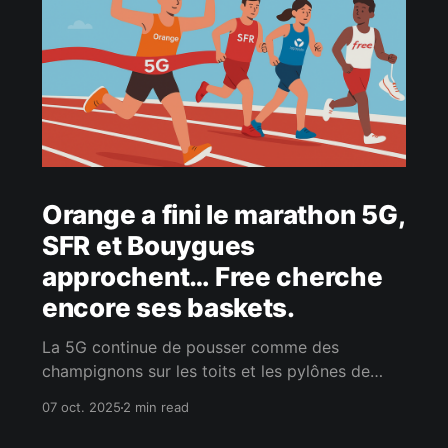
Orange a fini le marathon 5G,
SFR et Bouygues
approchent… Free cherche
encore ses baskets.
La 5G continue de pousser comme des
champignons sur les toits et les pylônes de
France. Les opérateurs ont encore quelques
07 oct. 2025
2 min read
semaines pour cocher la prochaine case de
leurs obligations de déploiement. Et d’après