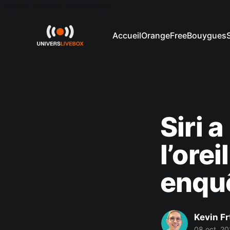
Update cookies preferences
Accueil
Orange
Free
Bouygues
Siri 
l’orei
enquê
Kevin Fr
08 oct. 2