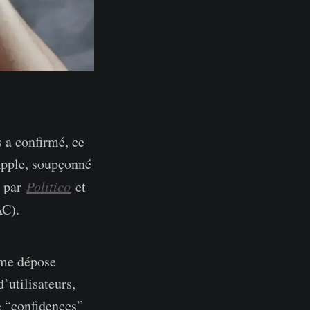
s a confirmé, ce
’Apple, soupçonné
e par
Politico
et
AC).
mme dépose
’utilisateurs,
e “confidences”