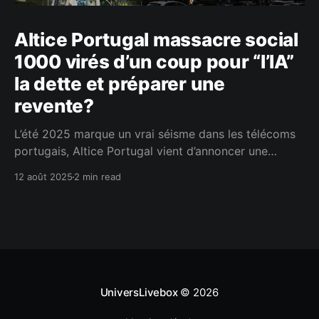
Altice Portugal massacre social
1000 virés d’un coup pour “l’IA”
la dette et préparer une
revente?
L’été 2025 marque un vrai séisme dans les télécoms
portugais, Altice Portugal vient d’annoncer une
réorganisation en profondeur, avec la suppression de
12 août 2025
2 min read
cinq filiales du groupe et le transfert de 1 500
salariés vers MEO. Un mouvement qui arrive pile au
lancement des départs volontaires, pour lesquels 800
UniversLivebox
© 2026