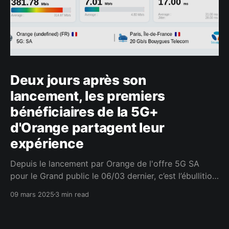
Deux jours après son
lancement, les premiers
bénéficiaires de la 5G+
d'Orange partagent leur
expérience
Depuis le lancement par Orange de l'offre 5G SA
pour le Grand public le 06/03 dernier, c’est l’ébullition
dans le microcosme des passionnés des
09 mars 2025
3 min read
performances de débit mobile en tous genre. Et c’est
bien normal tant les promesses de cette technologie
sont nombreuses, comme