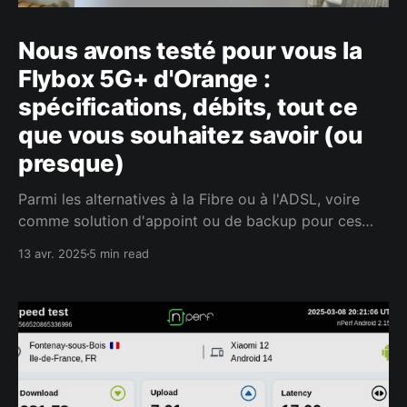
Nous avons testé pour vous la
Flybox 5G+ d'Orange :
spécifications, débits, tout ce
que vous souhaitez savoir (ou
presque)
Parmi les alternatives à la Fibre ou à l'ADSL, voire
comme solution d'appoint ou de backup pour ces
connexions, Orange propose depuis quelques temps
13 avr. 2025
5 min read
l'offre 5G+ Home. Depuis sa commercialisation, nous
n'avons qu'une seule envie, c'est de la