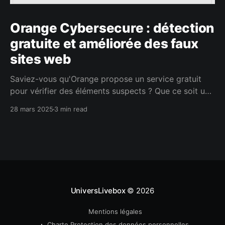
Orange Cybersecure : détection
gratuite et améliorée des faux
sites web
Saviez-vous qu'Orange propose un service gratuit
pour vérifier des éléments suspects ? Que ce soit un
site web, un SMS ou un e-mail douteux, il suffit de
28 mars 2025
3 min read
faire un simple copier-coller pour obtenir une
réponse rapide. En mars 2025, l’opérateur a déjà
réalisé pas moins de 392 000
UniversLivebox
© 2026
Mentions légales
Charte Protection des données personnelles