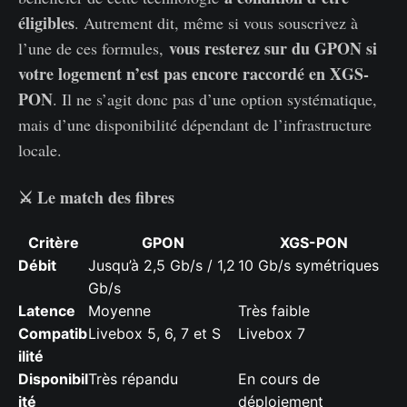
éligibles
. Autrement dit, même si vous souscrivez à
vous resterez sur du GPON si
l’une de ces formules,
votre logement n’est pas encore raccordé en XGS-
PON
. Il ne s’agit donc pas d’une option systématique,
mais d’une disponibilité dépendant de l’infrastructure
locale.
⚔️ Le match des fibres
Critère
GPON
XGS-PON
Débit
Jusqu’à 2,5 Gb/s / 1,2
10 Gb/s symétriques
Gb/s
Latence
Moyenne
Très faible
Compatib
Livebox 5, 6, 7 et S
Livebox 7
ilité
Disponibil
Très répandu
En cours de
ité
déploiement