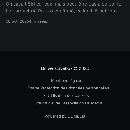
On savait Siri curieux, mais peut-être pas à ce point.
Le parquet de Paris a confirmé, ce lundi 6 octobre
2025, l’ouverture d’une enquête sur l’assistant vocal
08 oct. 2025
1 min read
d’Apple, soupçonné d’avoir écouté un peu plus que ce
qu’on lui demandait. L’affaire, révélée par Politico
UniversLivebox
© 2026
Mentions légales
Charte Protection des données personnelles
Utilisation des cookies
Site officiel de l'Association UL Media
Powered by UL MEDIA