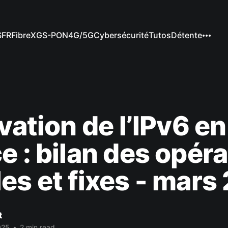
SFR
Fibre
XGS-PON
4G/5G
Cybersécurité
Tutos
Détente
ivation de l’IPv6 en
e : bilan des opér
es et fixes - mars
t
025
•
2 min read