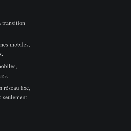
 transition
gnes mobiles,
s.
obiles,
ues.
 réseau fixe,
ec seulement