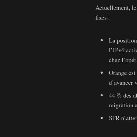
Actuellement, les
fixes :
La position
l’IPv6 acti
chez l’opér
Orange est 
d’avancer v
44 % des a
migration 
SFR n’attei