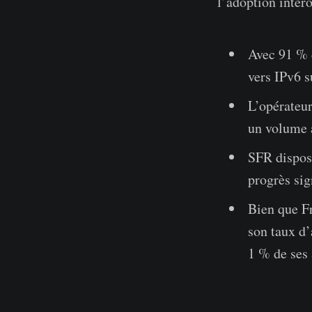
l’adoption intero
Avec 91 % d
vers IPv6 s
L’opérateur
un volume 
SFR dispose
progrès sig
Bien que Fr
son taux d’
1 % de ses 