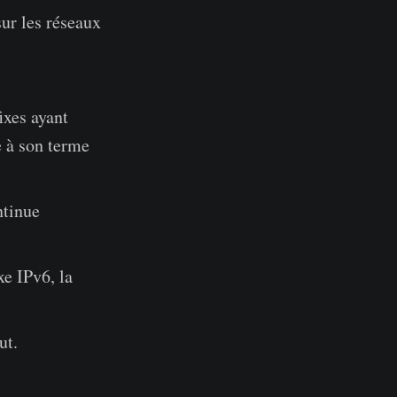
sur les réseaux
ixes ayant
e à son terme
ntinue
e IPv6, la
ut.