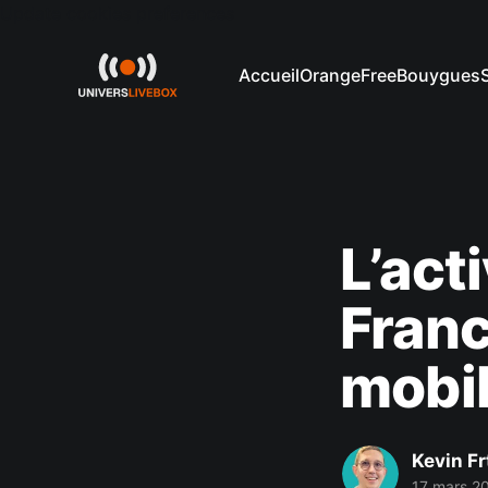
Update cookies preferences
Accueil
Orange
Free
Bouygues
L’act
Franc
mobil
Kevin Fr
17 mars 2