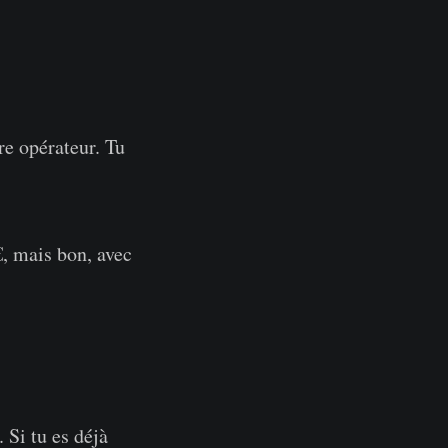
re opérateur. Tu
 €, mais bon, avec
 Si tu es déjà