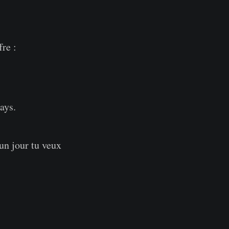
Sosh t’offre :
ays.
 un jour tu veux