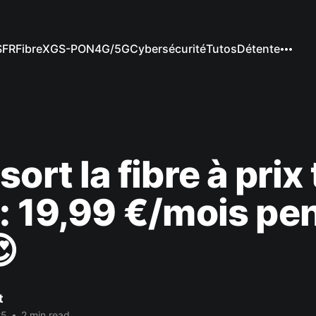
SFR
Fibre
XGS-PON
4G/5G
Cybersécurité
Tutos
Détente
ort la fibre à prix
: 19,99 €/mois pe
😍
t
25
•
2 min read