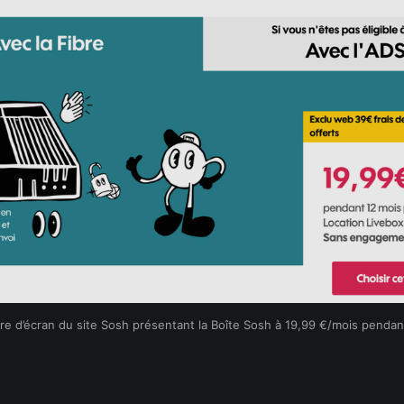
re d’écran du site Sosh présentant la Boîte Sosh à 19,99 €/mois pendant