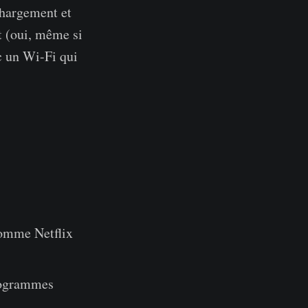
échargement et
t (oui, même si
c un Wi-Fi qui
comme Netflix
programmes