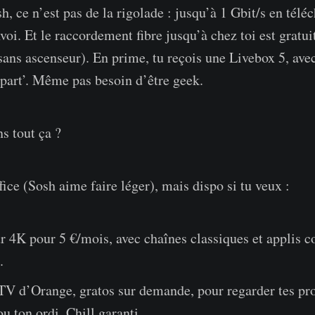
h, ce n’est pas de la rigolade : jusqu’à 1 Gbit/s en tél
oi. Et le raccordement fibre jusqu’à chez toi est gratui
 sans ascenseur). En prime, tu reçois une Livebox 5, ave
ppart’. Même pas besoin d’être geek.
s tout ça ?
ice (Sosh aime faire léger), mais dispo si tu veux :
r 4K pour 5 €/mois, avec chaînes classiques et applis 
.
 TV d’Orange, gratos sur demande, pour regarder tes 
ou ton ordi. Chill garanti.