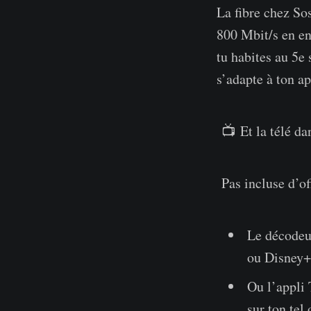
La fibre chez Sos
800 Mbit/s en env
tu habites au 5e
s’adapte à ton a
📺 Et la télé dan
Pas incluse d’off
Le décodeu
ou Disney+
Ou l’appli
sur ton tel 