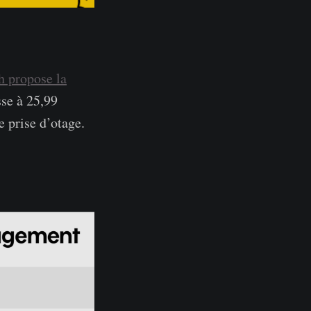
h propose la
se à 25,99
e prise d’otage.