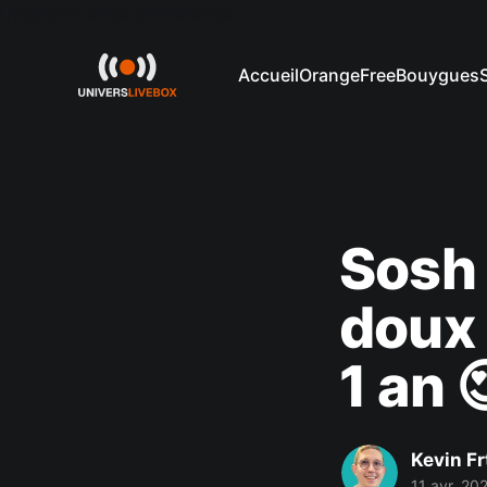
Update cookies preferences
Accueil
Orange
Free
Bouygues
Sosh s
doux 
1 an 
Kevin Fr
11 avr. 20