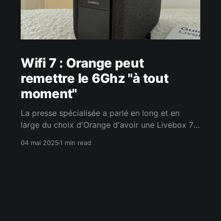
Wifi 7 : Orange peut
remettre le 6Ghz "à tout
moment"
La presse spécialisée a parlé en long et en
large du choix d'Orange d'avoir une Livebox 7
Wifi 7 bi bande, sans le 6Ghz. Un choix assumé
04 mai 2025
1 min read
par notre opérateur favori, mais le CEO
d'Orange France n'exclut pas la possibilité de le