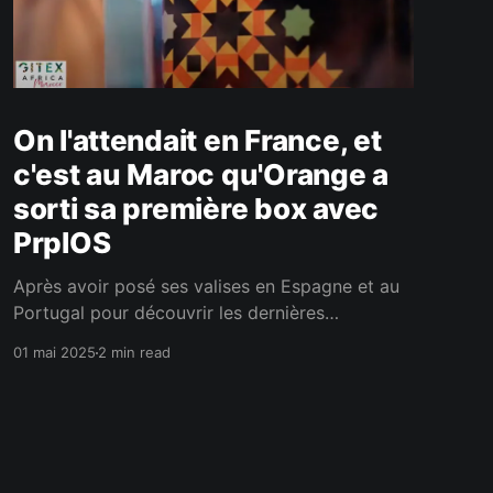
On l'attendait en France, et
c'est au Maroc qu'Orange a
sorti sa première box avec
PrplOS
Après avoir posé ses valises en Espagne et au
Portugal pour découvrir les dernières
innovations d’Orange, UniversLivebox poursuit
01 mai 2025
2 min read
son tour du monde… direction le Maroc, à
l’occasion du Gitex Africa 2025 ! Gitex Africa
2025 a été riche en surprises, et parmi elles,
une annonce a particulièrement retenu notre