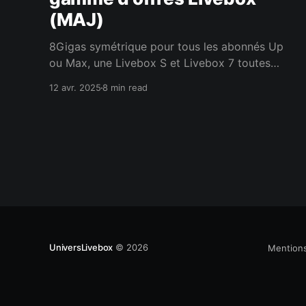
(MAJ)
8Gigas symétrique pour tous les abonnés Up
ou Max, une Livebox S et Livebox 7 toutes
deux Wifi 7, l'appli Orange TV pour Smart TV
12 avr. 2025
8 min read
sans plus besoin de décodeur etc. !
Décidément, la guerre des télécoms fait rage :
les opérateurs lancent des salves successives
et à tour de
UniversLivebox
© 2026
Mentions