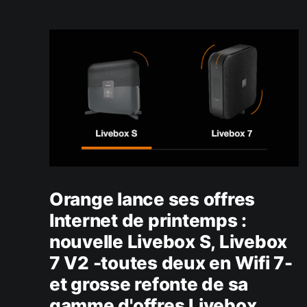
services… et inévitablement, des questions
pour les abonnés. Disclaimer d'usage : ces
informations sont issues des offres désormais
disponibles sur
Orange lance ses offres
Internet de printemps :
nouvelle Livebox S, Livebox
7 V2 -toutes deux en Wifi 7-
et grosse refonte de sa
gamme d'offres Livebox