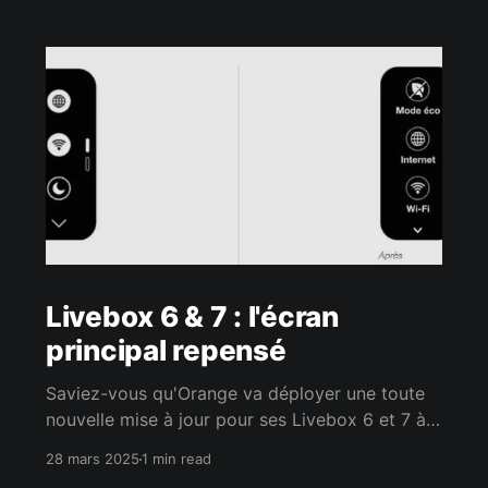
Livebox 6 & 7 : l'écran
principal repensé
Saviez-vous qu'Orange va déployer une toute
nouvelle mise à jour pour ses Livebox 6 et 7 à
partir du 2 avril 2025 ? Cette mise à jour va
28 mars 2025
1 min read
transformer l’écran tactile à encre électronique,