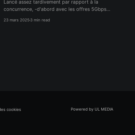
Lancé assez tardivement par rapport à la
concurrence, -d'abord avec les offres 5Gbps
descendant / 1 Gbps montant, puis les 8Gbps
23 mars 2025
3 min read
symétriques en Octobre 2024-, le XGS-PON
d'Orange suscite un certain engouement de la
part des abonnés attirés par cette technologie.
Nous aurons d'ailleurs l&
Powered by UL MEDIA
 des cookies