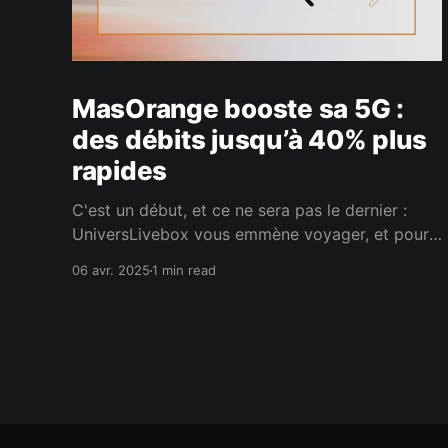
MasOrange booste sa 5G :
des débits jusqu’à 40% plus
rapides
C'est un début, et ce ne sera pas le dernier :
UniversLivebox vous emmène voyager, et pour
commencer nous vous emmenons de l'autre
06 avr. 2025
1 min read
côté des Pyrénées. Bonne nouvelle pour les
abonnés MasOrange ! Grâce à la fusion avec
MasMovil, l’opérateur peut désormais pousser
les vitesses jusqu’à