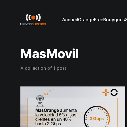
Update cookies preferences
Accueil
Orange
Free
Bouygues
MasMovil
A collection of 1 post