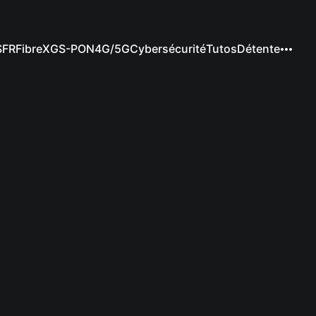
SFR
Fibre
XGS-PON
4G/5G
Cybersécurité
Tutos
Détente