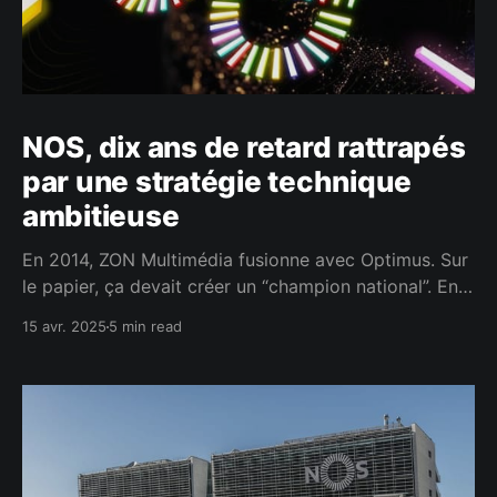
NOS, dix ans de retard rattrapés
par une stratégie technique
ambitieuse
En 2014, ZON Multimédia fusionne avec Optimus. Sur
le papier, ça devait créer un “champion national”. En
vrai ? Une fusion bancale, un réseau en carton, et des
15 avr. 2025
5 min read
clients qui fuient dès qu’ils peuvent. Pendant des
années, NOS a bricolé. Mais à force de perdre du
terrain, il a bien